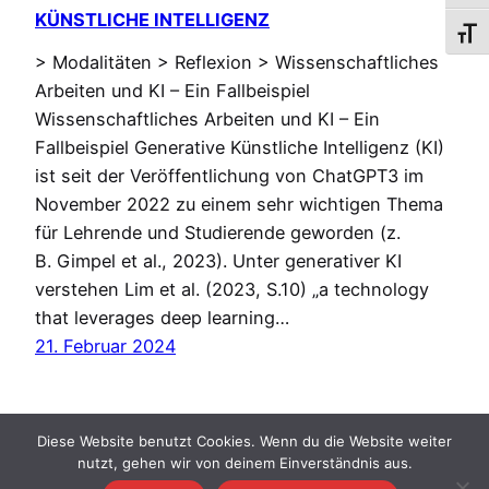
KÜNSTLICHE INTELLIGENZ
Schri
> Modalitäten > Reflexion > Wissenschaftliches
Arbeiten und KI – Ein Fallbeispiel
Wissenschaftliches Arbeiten und KI – Ein
Fallbeispiel Generative Künstliche Intelligenz (KI)
ist seit der Veröffentlichung von ChatGPT3 im
November 2022 zu einem sehr wichtigen Thema
für Lehrende und Studierende geworden (z.
B. Gimpel et al., 2023). Unter generativer KI
verstehen Lim et al. (2023, S.10) „a technology
that leverages deep learning…
21. Februar 2024
Diese Website benutzt Cookies. Wenn du die Website weiter
nutzt, gehen wir von deinem Einverständnis aus.